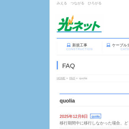
みえる つながる ひろがる
新規工事
ケーブル
CONSTRUCTION
CAT
FAQ
HOME
»
FAQ
»
quolia
quolia
2025年12月8日
quolia
移行期間中に移行しなかった場合、ど