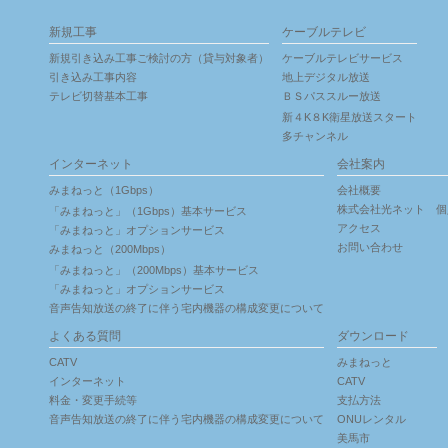
新規工事
ケーブルテレビ
新規引き込み工事ご検討の方（貸与対象者）
ケーブルテレビサービス
引き込み工事内容
地上デジタル放送
テレビ切替基本工事
ＢＳパススルー放送
新４K８K衛星放送スタート
多チャンネル
インターネット
会社案内
みまねっと（1Gbps）
会社概要
株式会社光ネット 個
「みまねっと」（1Gbps）基本サービス
アクセス
「みまねっと」オプションサービス
お問い合わせ
みまねっと（200Mbps）
「みまねっと」（200Mbps）基本サービス
「みまねっと」オプションサービス
音声告知放送の終了に伴う宅内機器の構成変更について
よくある質問
ダウンロード
CATV
みまねっと
インターネット
CATV
料金・変更手続等
支払方法
音声告知放送の終了に伴う宅内機器の構成変更について
ONUレンタル
美馬市