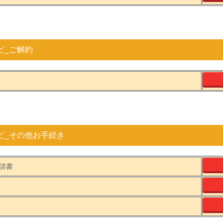
ビ_ご解約
ビ_その他お手続き
請書