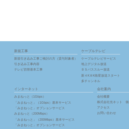
新規工事
ケーブルテレビ
新規引き込み工事ご検討の方（貸与対象者）
ケーブルテレビサービス
引き込み工事内容
地上デジタル放送
テレビ切替基本工事
ＢＳパススルー放送
新４K８K衛星放送スタート
多チャンネル
インターネット
会社案内
みまねっと（1Gbps）
会社概要
株式会社光ネット 個
「みまねっと」（1Gbps）基本サービス
アクセス
「みまねっと」オプションサービス
お問い合わせ
みまねっと（200Mbps）
「みまねっと」（200Mbps）基本サービス
「みまねっと」オプションサービス