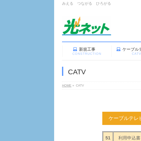
みえる つながる ひろがる
新規工事
ケーブル
CONSTRUCTION
CAT
CATV
HOME
»
CATV
ケーブルテレ
51
利用申込書