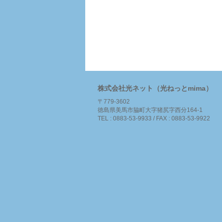
株式会社光ネット（光ねっとmima）
〒779-3602
徳島県美馬市脇町大字猪尻字西分164-1
TEL : 0883-53-9933 / FAX : 0883-53-9922