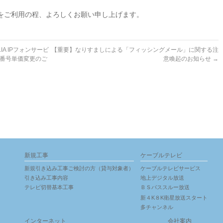
」をご利用の程、よろしくお願い申し上げます。
A IPフォンサービ
【重要】なりすましによる「フィッシングメール」に関する注
番号単価変更のご
意喚起のお知らせ
→
新規工事
ケーブルテレビ
新規引き込み工事ご検討の方（貸与対象者）
ケーブルテレビサービス
引き込み工事内容
地上デジタル放送
テレビ切替基本工事
ＢＳパススルー放送
新４K８K衛星放送スタート
多チャンネル
インターネット
会社案内