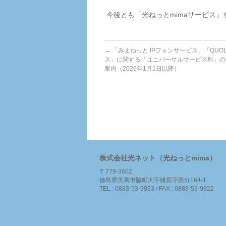
今後とも「光ねっとmimaサービス
←
「みまねっと IPフォンサービス」「QUOLI
ス」に関する「ユニバーサルサービス料」の
案内（2026年1月1日以降）
株式会社光ネット（光ねっとmima）
〒779-3602
徳島県美馬市脇町大字猪尻字西分164-1
TEL : 0883-53-9933 / FAX : 0883-53-9922