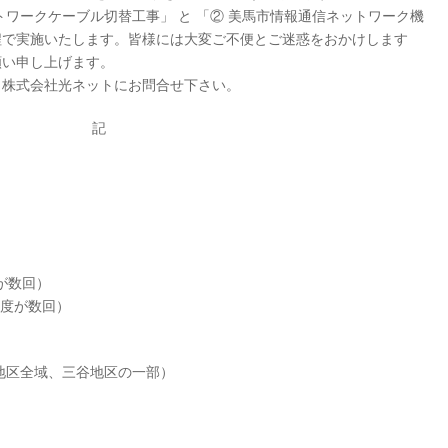
トワークケーブル切替工事」 と 「② 美馬市情報通信ネットワーク機
程で実施いたします。皆様には大変ご不便とご迷惑をおかけします
願い申し上げます。
株式会社光ネットにお問合せ下さい。
記
度が数回）
程度が数回）
区全域、三谷地区の一部）