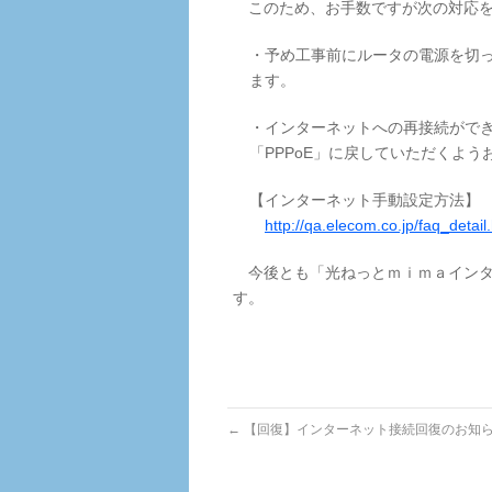
このため、お手数ですが次の対応を
・予め工事前にルータの電源を切
ます。
・インターネットへの再接続ができ
「PPPoE」に戻していただくよう
【インターネット手動設定方法】
http://qa.elecom.co.jp/faq_detai
今後とも「光ねっとｍｉｍａインタ
す。
←
【回復】インターネット接続回復のお知