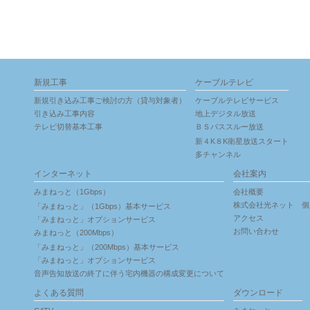
新規工事
ケーブルテレビ
新規引き込み工事ご検討の方（貸与対象者）
ケーブルテレビサービス
引き込み工事内容
地上デジタル放送
テレビ切替基本工事
ＢＳパススルー放送
新４K８K衛星放送スタート
多チャンネル
インターネット
会社案内
みまねっと（1Gbps）
会社概要
株式会社光ネット 個
「みまねっと」（1Gbps）基本サービス
アクセス
「みまねっと」オプションサービス
お問い合わせ
みまねっと（200Mbps）
「みまねっと」（200Mbps）基本サービス
「みまねっと」オプションサービス
音声告知放送の終了に伴う宅内機器の構成変更について
よくある質問
ダウンロード