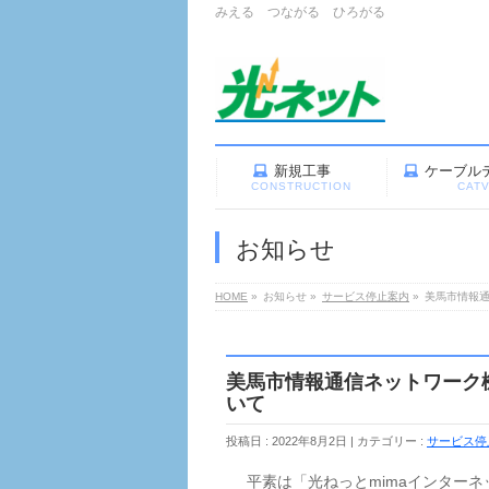
みえる つながる ひろがる
新規工事
ケーブル
CONSTRUCTION
CAT
お知らせ
HOME
»
お知らせ
»
サービス停止案内
»
美馬市情報
美馬市情報通信ネットワーク
いて
投稿日 : 2022年8月2日
カテゴリー :
サービス停
平素は「光ねっとmimaインターネ