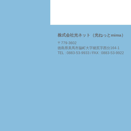
株式会社光ネット（光ねっとmima）
〒779-3602
徳島県美馬市脇町大字猪尻字西分164-1
TEL : 0883-53-9933 / FAX : 0883-53-9922