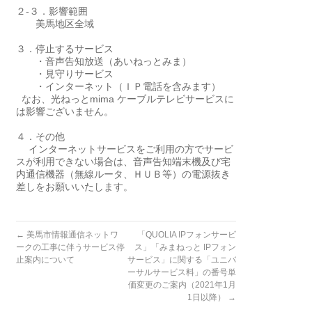
２-３．影響範囲
美馬地区全域
３．停止するサービス
・音声告知放送（あいねっとみま）
・見守りサービス
・インターネット（ＩＰ電話を含みます）
なお、光ねっとmima ケーブルテレビサービスに
は影響ございません。
４．その他
インターネットサービスをご利用の方でサービ
スが利用できない場合は、音声告知端末機及び宅
内通信機器（無線ルータ、ＨＵＢ等）の電源抜き
差しをお願いいたします。
←
美馬市情報通信ネットワ
「QUOLIA IPフォンサービ
ークの工事に伴うサービス停
ス」「みまねっと IPフォン
止案内について
サービス」に関する「ユニバ
ーサルサービス料」の番号単
価変更のご案内（2021年1月
1日以降）
→