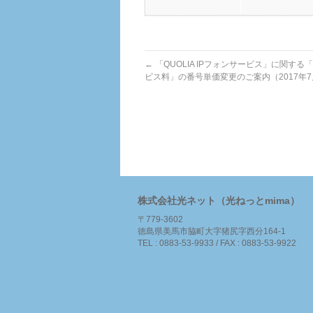
←
「QUOLIA IPフォンサービス」に関す
ビス料」の番号単価変更のご案内（2017年7
株式会社光ネット（光ねっとmima）
〒779-3602
徳島県美馬市脇町大字猪尻字西分164-1
TEL : 0883-53-9933 / FAX : 0883-53-9922