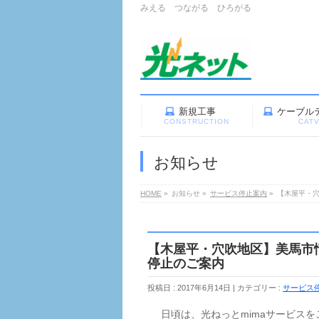
みえる つながる ひろがる
新規工事
ケーブル
CONSTRUCTION
CAT
お知らせ
HOME
»
お知らせ
»
サービス停止案内
»
【木屋平・
【木屋平・穴吹地区】美馬市
停止のご案内
投稿日 : 2017年6月14日
カテゴリー :
サービス
日頃は、光ねっとmimaサービスを