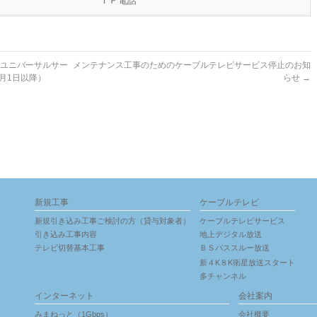
ＩＰ電話
る「ユニバーサルサー
メンテナンス工事のためのケーブルテレビサービス停止のお知
月1日以降）
らせ
→
新規工事
ケーブルテレビ
新規引き込み工事ご検討の方（貸与対象者）
ケーブルテレビサービス
引き込み工事内容
地上デジタル放送
テレビ切替基本工事
ＢＳパススルー放送
新４K８K衛星放送スタート
多チャンネル
インターネット
会社案内
みまねっと（1Gbps）
会社概要