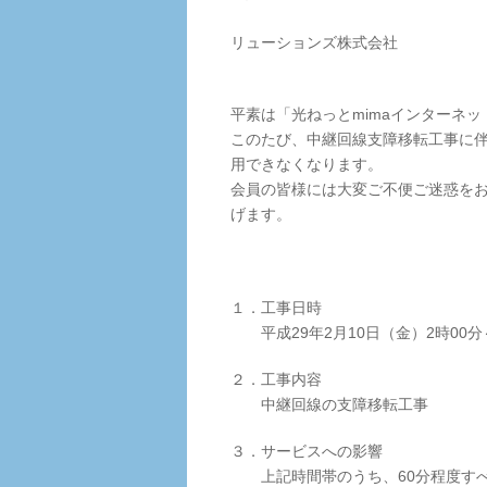
ＮＴ
リューションズ株式会社
四
平素は「光ねっとmimaインターネ
このたび、中継回線支障移転工事に伴
用できなくなります。
会員の皆様には大変ご不便ご迷惑を
げます。
１．工事日時
平成29年2月10日（金）2時00分
２．工事内容
中継回線の支障移転工事
３．サービスへの影響
上記時間帯のうち、60分程度すべて