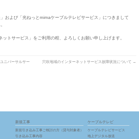
」および「光ねっとmimaケーブルテレビサービス」につきまして
ん。
ネットサービス」をご利用の程、よろしくお願い申し上げます。
る「ユニバーサルサー
穴吹地域のインターネットサービス故障状況について
→
新規工事
ケーブルテレビ
新規引き込み工事ご検討の方（貸与対象者）
ケーブルテレビサービス
引き込み工事内容
地上デジタル放送