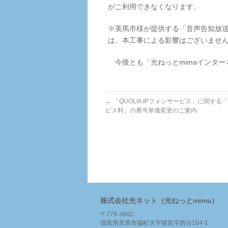
がご利用できなくなります。
※美馬市様が提供する「音声告知放送
は、本工事による影響はございませ
今後とも「光ねっとmimaインター
←
「QUOLIA IPフォンサービス」に関す
ビス料」の番号単価変更のご案内
株式会社光ネット（光ねっとmima）
〒779-3602
徳島県美馬市脇町大字猪尻字西分164-1