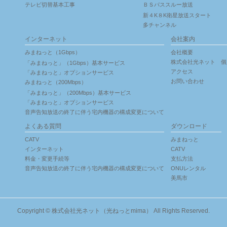
テレビ切替基本工事
ＢＳパススルー放送
新４K８K衛星放送スタート
多チャンネル
インターネット
会社案内
みまねっと（1Gbps）
会社概要
株式会社光ネット 個
「みまねっと」（1Gbps）基本サービス
アクセス
「みまねっと」オプションサービス
お問い合わせ
みまねっと（200Mbps）
「みまねっと」（200Mbps）基本サービス
「みまねっと」オプションサービス
音声告知放送の終了に伴う宅内機器の構成変更について
よくある質問
ダウンロード
CATV
みまねっと
インターネット
CATV
料金・変更手続等
支払方法
音声告知放送の終了に伴う宅内機器の構成変更について
ONUレンタル
美馬市
Copyright ©
株式会社光ネット（光ねっとmima）
All Rights Reserved.