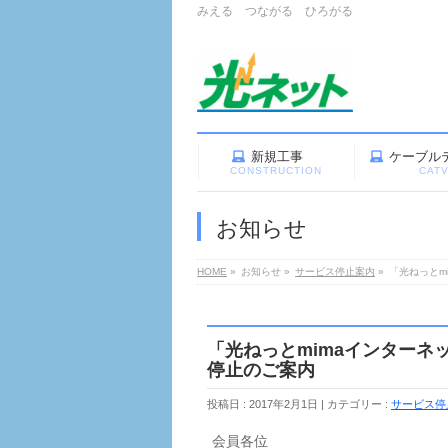
みえる つながる ひろがる
新規工事
ケーブル
CONSTRUCTION
CAT
お知らせ
HOME
»
お知らせ
»
サービス停止案内
»
「光ねっとm
「光ねっとmimaインターネ
停止のご案内
投稿日 : 2017年2月1日
カテゴリー :
サービス停
会員各位