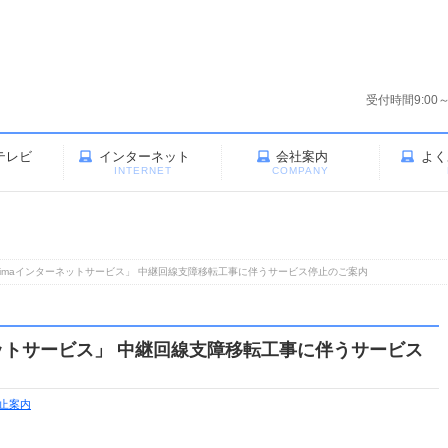
受付時間9:00
テレビ
インターネット
会社案内
よく
V
INTERNET
COMPANY
imaインターネットサービス」 中継回線支障移転工事に伴うサービス停止のご案内
ットサービス」 中継回線支障移転工事に伴うサービス
止案内