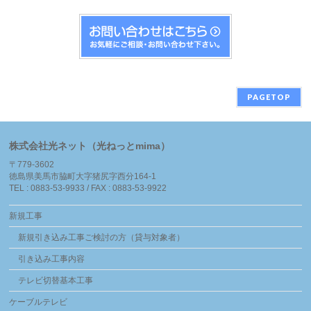
PAGETOP
株式会社光ネット（光ねっとmima）
〒779-3602
徳島県美馬市脇町大字猪尻字西分164-1
TEL : 0883-53-9933 / FAX : 0883-53-9922
新規工事
新規引き込み工事ご検討の方（貸与対象者）
引き込み工事内容
テレビ切替基本工事
ケーブルテレビ