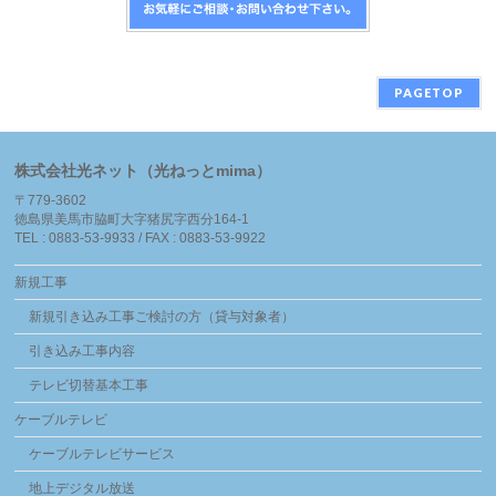
PAGETOP
株式会社光ネット（光ねっとmima）
〒779-3602
徳島県美馬市脇町大字猪尻字西分164-1
TEL : 0883-53-9933 / FAX : 0883-53-9922
新規工事
新規引き込み工事ご検討の方（貸与対象者）
引き込み工事内容
テレビ切替基本工事
ケーブルテレビ
ケーブルテレビサービス
地上デジタル放送