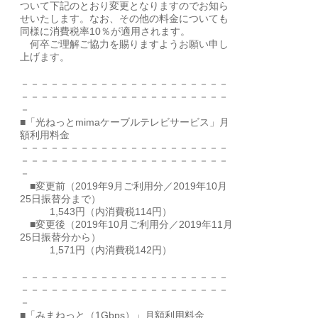
ついて下記のとおり変更となりますのでお知ら
せいたします。なお、その他の料金についても
同様に消費税率10％が適用されます。
何卒ご理解ご協力を賜りますようお願い申し
上げます。
－－－－－－－－－－－－－－－－－－－－－
－－－－－－－－－－－－－－－－－－－－－
－
■「光ねっとmimaケーブルテレビサービス」月
額利用料金
－－－－－－－－－－－－－－－－－－－－－
－－－－－－－－－－－－－－－－－－－－－
－
■変更前（2019年9月ご利用分／2019年10月
25日振替分まで）
1,543円（内消費税114円）
■変更後（2019年10月ご利用分／2019年11月
25日振替分から）
1,571円（内消費税142円）
－－－－－－－－－－－－－－－－－－－－－
－－－－－－－－－－－－－－－－－－－－－
－
■「みまねっと（1Gbps）」月額利用料金