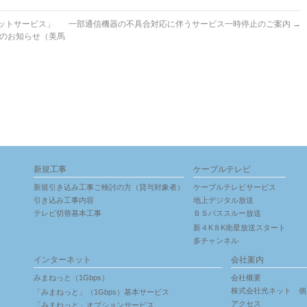
ットサービス」
一部通信機器の不具合対応に伴うサービス一時停止のご案内
→
のお知らせ（美馬
新規工事
ケーブルテレビ
新規引き込み工事ご検討の方（貸与対象者）
ケーブルテレビサービス
引き込み工事内容
地上デジタル放送
テレビ切替基本工事
ＢＳパススルー放送
新４K８K衛星放送スタート
多チャンネル
インターネット
会社案内
みまねっと（1Gbps）
会社概要
株式会社光ネット 個
「みまねっと」（1Gbps）基本サービス
アクセス
「みまねっと」オプションサービス