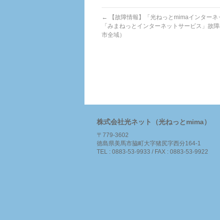
←
【故障情報】「光ねっとmimaインターネ
「みまねっとインターネットサービス」故障
市全域）
株式会社光ネット（光ねっとmima）
〒779-3602
徳島県美馬市脇町大字猪尻字西分164-1
TEL : 0883-53-9933 / FAX : 0883-53-9922