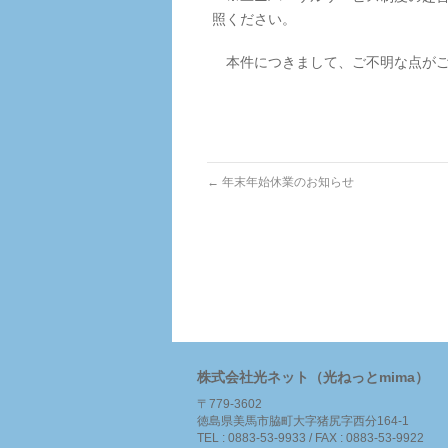
照ください。
本件につきまして、ご不明な点がご
←
年末年始休業のお知らせ
株式会社光ネット（光ねっとmima）
〒779-3602
徳島県美馬市脇町大字猪尻字西分164-1
TEL : 0883-53-9933 / FAX : 0883-53-9922