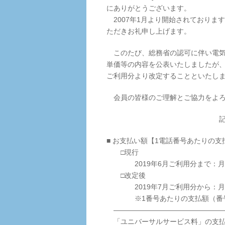
にありがとうございます。
2007年1月より開始されておりま
ただきお礼申し上げます。
このたび、総務省の認可に伴い電気
単価等の内容を公表いたしましたが、
ご利用分より改定することといたし
会員の皆様のご理解とご協力をよろ
■ お支払い額【1電話番号あたりの
□現行
2019年6月ご利用分まで：月額
□改定後
2019年7月ご利用分から：月額
※1番号あたりの支払額（番号単
————————————————
「ユニバーサルサービス料」の支払