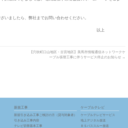
ざいましたら、弊社までお問い合わせください。
以上
【穴吹町口山地区・古宮地区】美馬市情報通信ネットワークケ
ーブル張替工事に伴うサービス停止のお知らせ
→
新規工事
ケーブルテレビ
新規引き込み工事ご検討の方（貸与対象者）
ケーブルテレビサービス
引き込み工事内容
地上デジタル放送
テレビ切替基本工事
ＢＳパススルー放送