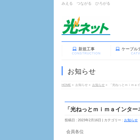
みえる つながる ひろがる
新規工事
ケーブル
CONSTRUCTION
CAT
お知らせ
HOME
»
お知らせ
»
お知らせ
»
「光ねっとｍｉｍａイ
「光ねっとｍｉｍａインター
投稿日 : 2023年2月16日
カテゴリー :
お知らせ
会員各位