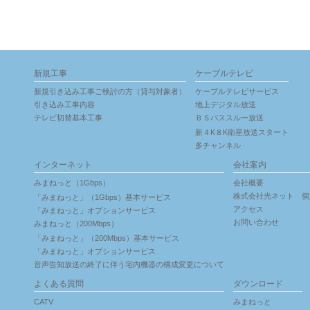
新規工事
ケーブルテレビ
新規引き込み工事ご検討の方（貸与対象者）
ケーブルテレビサービス
引き込み工事内容
地上デジタル放送
テレビ切替基本工事
ＢＳパススルー放送
新４K８K衛星放送スタート
多チャンネル
インターネット
会社案内
みまねっと（1Gbps）
会社概要
株式会社光ネット 個
「みまねっと」（1Gbps）基本サービス
アクセス
「みまねっと」オプションサービス
お問い合わせ
みまねっと（200Mbps）
「みまねっと」（200Mbps）基本サービス
「みまねっと」オプションサービス
音声告知放送の終了に伴う宅内機器の構成変更について
よくある質問
ダウンロード
CATV
みまねっと