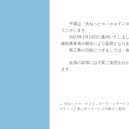
ＮＴＴビジ
平素は「光ねっとｍｉｍａインター
うございます。
2023年2月13日に案内いたしま
接続事業者の都合により延期となり
再工事の日程につきましては、改
会員の皆様には大変ご迷惑をおかけ
ます。
←
光ねっとｍｉｍａインターネットサービ
テナンス工事に伴うサービス中断のご案内