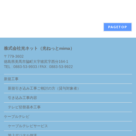
PAGETOP
株式会社光ネット（光ねっとmima）
〒779-3602
徳島県美馬市脇町大字猪尻字西分164-1
TEL : 0883-53-9933 / FAX : 0883-53-9922
新規工事
新規引き込み工事ご検討の方（貸与対象者）
引き込み工事内容
テレビ切替基本工事
ケーブルテレビ
ケーブルテレビサービス
地上デジタル放送