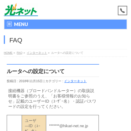
MENU
FAQ
HOME
»
FAQ
»
インターネット
»
ルータへの設定について
ルータへの設定について
投稿日 : 2018年11月15日
カテゴリー :
インターネット
接続機器（ブロードバンドルーター）の取扱説
明書をご参照のうえ、「お客様情報のお知ら
せ」記載のユーザーID（ﾕｰｻﾞｰ名）・認証パスワ
ードの設定を行ってください。
ユーザ
―ID（ﾕｰ
*******@hikari-net.ne.jp