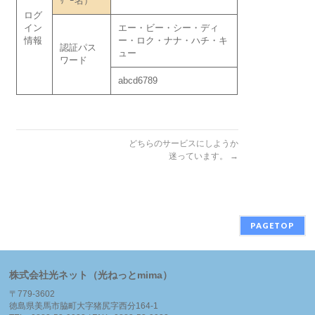
ｻﾞｰ名）
ログ
イン
エー・ビー・シー・ディ
情報
ー・ロク・ナナ・ハチ・キ
認証パス
ュー
ワード
abcd6789
どちらのサービスにしようか
迷っています。
→
PAGETOP
株式会社光ネット（光ねっとmima）
〒779-3602
徳島県美馬市脇町大字猪尻字西分164-1