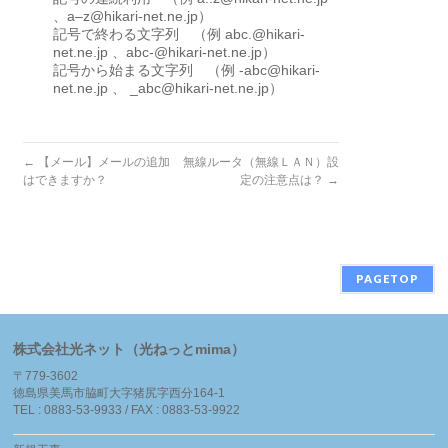
、a–z@hikari-net.ne.jp）
記号で終わる文字列 （例 abc.@hikari-
net.ne.jp 、abc-@hikari-net.ne.jp）
記号から始まる文字列 （例 -abc@hikari-
net.ne.jp 、 _abc@hikari-net.ne.jp）
←
【メール】メールの追加
無線ルータ（無線ＬＡＮ）設
はできますか？
定の注意点は？
→
PAGETOP
株式会社光ネット（光ねっとmima）
〒779-3602
徳島県美馬市脇町大字猪尻字西分164-1
TEL : 0883-53-9933 / FAX : 0883-53-9922