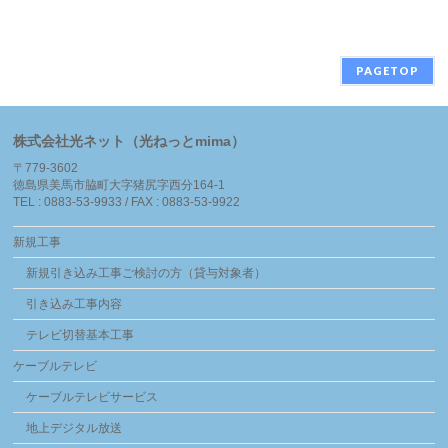
PAGETOP
株式会社光ネット（光ねっとmima）
〒779-3602
徳島県美馬市脇町大字猪尻字西分164-1
TEL : 0883-53-9933 / FAX : 0883-53-9922
新規工事
新規引き込み工事ご検討の方（貸与対象者）
引き込み工事内容
テレビ切替基本工事
ケーブルテレビ
ケーブルテレビサービス
地上デジタル放送