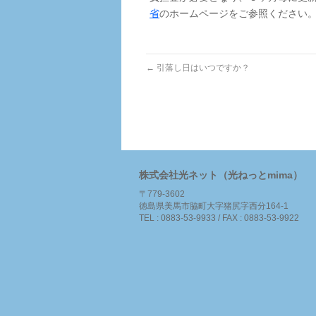
省
のホームページをご参照ください
←
引落し日はいつですか？
株式会社光ネット（光ねっとmima）
〒779-3602
徳島県美馬市脇町大字猪尻字西分164-1
TEL : 0883-53-9933 / FAX : 0883-53-9922