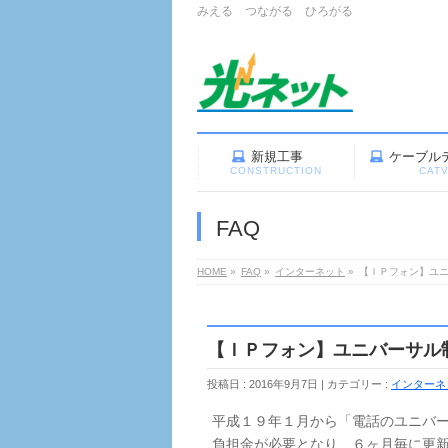
みえる つながる ひろがる
新規工事
ケーブル
CONSTRUCTION
CAT
FAQ
HOME
»
FAQ
»
インターネット
»
【ＩＰフォン】ユ
【ＩＰフォン】ユニバーサル
投稿日 : 2016年9月7日
カテゴリー :
インターネ
平成１９年１月から「電話のユニバ
負担金が必要となり、６ヶ月毎に更新