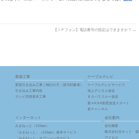
。
【ＩＰフォン】電話番号の指定はできますか？
→
新規工事
ケーブルテレビ
新規引き込み工事ご検討の方（貸与対象者）
ケーブルテレビサービス
引き込み工事内容
地上デジタル放送
テレビ切替基本工事
ＢＳパススルー放送
新４K８K衛星放送スタート
多チャンネル
インターネット
会社案内
みまねっと（1Gbps）
会社概要
株式会社光ネット 個
「みまねっと」（1Gbps）基本サービス
アクセス
「みまねっと」オプションサービス