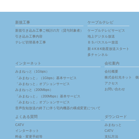
新規工事
ケーブルテレビ
新規引き込み工事ご検討の方（貸与対象者）
ケーブルテレビサービス
引き込み工事内容
地上デジタル放送
テレビ切替基本工事
ＢＳパススルー放送
新４K８K衛星放送スタート
多チャンネル
インターネット
会社案内
みまねっと（1Gbps）
会社概要
株式会社光ネット 個
「みまねっと」（1Gbps）基本サービス
アクセス
「みまねっと」オプションサービス
お問い合わせ
みまねっと（200Mbps）
「みまねっと」（200Mbps）基本サービス
「みまねっと」オプションサービス
音声告知放送の終了に伴う宅内機器の構成変更について
よくある質問
ダウンロード
CATV
みまねっと
インターネット
CATV
料金・変更手続等
支払方法