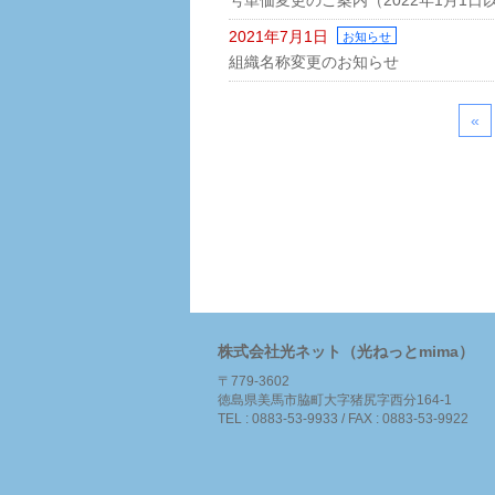
2021年7月1日
お知らせ
組織名称変更のお知らせ
«
株式会社光ネット（光ねっとmima）
〒779-3602
徳島県美馬市脇町大字猪尻字西分164-1
TEL : 0883-53-9933 / FAX : 0883-53-9922