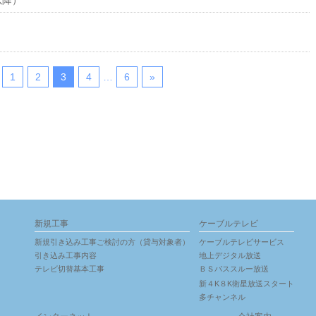
1
2
3
4
…
6
»
新規工事
ケーブルテレビ
新規引き込み工事ご検討の方（貸与対象者）
ケーブルテレビサービス
引き込み工事内容
地上デジタル放送
テレビ切替基本工事
ＢＳパススルー放送
新４K８K衛星放送スタート
多チャンネル