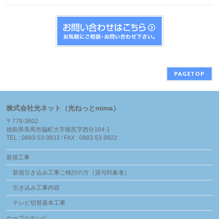
PAGETOP
株式会社光ネット（光ねっとmima）
〒779-3602
徳島県美馬市脇町大字猪尻字西分164-1
TEL : 0883-53-9933 / FAX : 0883-53-9922
新規工事
新規引き込み工事ご検討の方（貸与対象者）
引き込み工事内容
テレビ切替基本工事
ケーブルテレビ