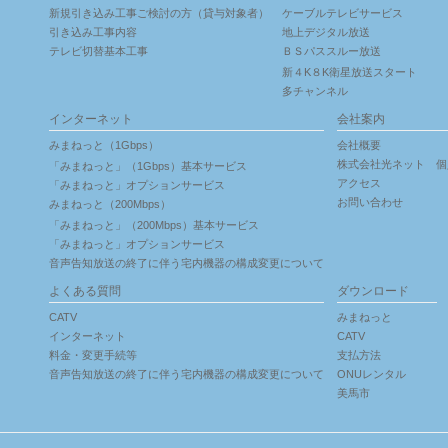
新規引き込み工事ご検討の方（貸与対象者）
ケーブルテレビサービス
引き込み工事内容
地上デジタル放送
テレビ切替基本工事
ＢＳパススルー放送
新４K８K衛星放送スタート
多チャンネル
インターネット
会社案内
みまねっと（1Gbps）
会社概要
株式会社光ネット 個
「みまねっと」（1Gbps）基本サービス
アクセス
「みまねっと」オプションサービス
お問い合わせ
みまねっと（200Mbps）
「みまねっと」（200Mbps）基本サービス
「みまねっと」オプションサービス
音声告知放送の終了に伴う宅内機器の構成変更について
よくある質問
ダウンロード
CATV
みまねっと
インターネット
CATV
料金・変更手続等
支払方法
音声告知放送の終了に伴う宅内機器の構成変更について
ONUレンタル
美馬市