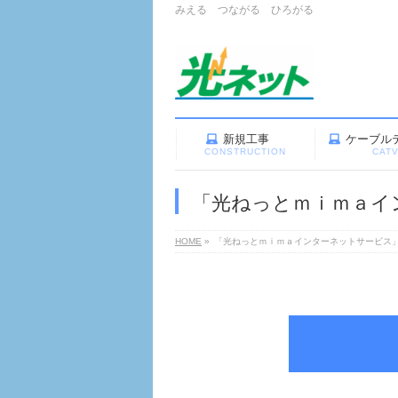
みえる つながる ひろがる
新規工事
ケーブル
CONSTRUCTION
CAT
「光ねっとｍｉｍａイン
HOME
»
「光ねっとｍｉｍａインターネットサービス」（