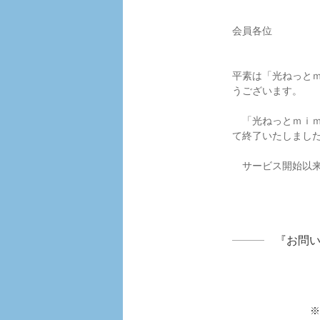
会員各位
平素は「光ねっとｍ
うございます。
「光ねっとｍｉｍａ
て終了いたしまし
サービス開始以来
『お問
※