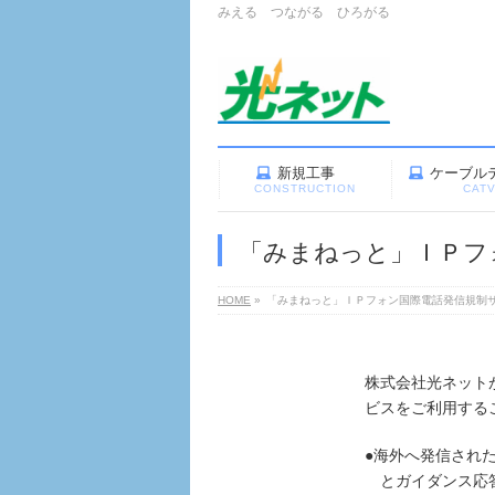
みえる つながる ひろがる
新規工事
ケーブル
CONSTRUCTION
CAT
「みまねっと」ＩＰフ
HOME
»
「みまねっと」ＩＰフォン国際電話発信規制
株式会社光ネット
ビスをご利用する
●海外へ発信され
とガイダンス応