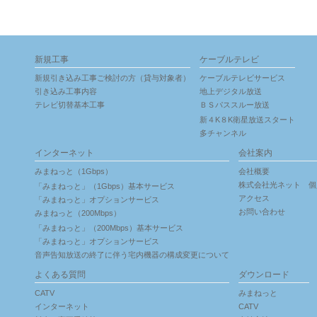
新規工事
ケーブルテレビ
新規引き込み工事ご検討の方（貸与対象者）
ケーブルテレビサービス
引き込み工事内容
地上デジタル放送
テレビ切替基本工事
ＢＳパススルー放送
新４K８K衛星放送スタート
多チャンネル
インターネット
会社案内
みまねっと（1Gbps）
会社概要
株式会社光ネット 個
「みまねっと」（1Gbps）基本サービス
アクセス
「みまねっと」オプションサービス
お問い合わせ
みまねっと（200Mbps）
「みまねっと」（200Mbps）基本サービス
「みまねっと」オプションサービス
音声告知放送の終了に伴う宅内機器の構成変更について
よくある質問
ダウンロード
CATV
みまねっと
インターネット
CATV