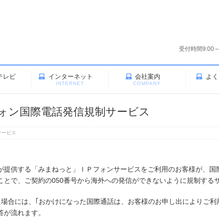
受付時間9:00
テレビ
インターネット
会社案内
よく
V
INTERNET
COMPANY
ォン国際電話発信規制サービス
サービス
が提供する「みまねっと」ＩＰフォンサービスをご利用のお客様が、国
ことで、ご契約の050番号から海外への発信ができないように規制する
た場合には、｢おかけになった国際通話は、お客様のお申し出によりご利
答が流れます。