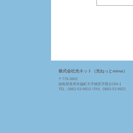
株式会社光ネット（光ねっとmima）
〒779-3602
徳島県美馬市脇町大字猪尻字西分164-1
TEL : 0883-53-9933 / FAX : 0883-53-9922