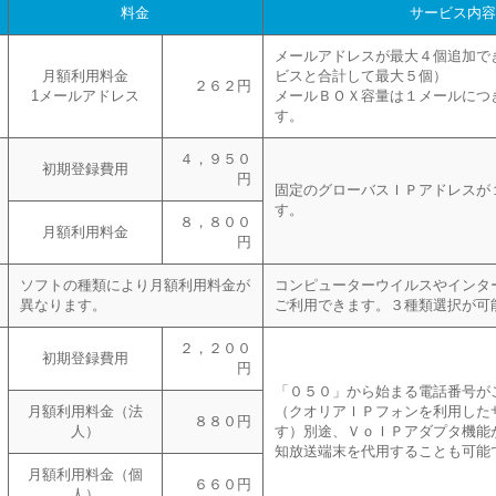
料金
サービス内
メールアドレスが最大４個追加で
月額利用料金
ビスと合計して最大５個）
２６２円
1メールアドレス
メールＢＯＸ容量は１メールにつ
す。
４，９５０
初期登録費用
円
固定のグローバスＩＰアドレスが
す。
８，８００
月額利用料金
円
ソフトの種類により月額利用料金が
コンピューターウイルスやインタ
異なります。
ご利用できます。３種類選択が可
２，２００
初期登録費用
円
「０５０」から始まる電話番号が
月額利用料金（法
（クオリアＩＰフォンを利用した
８８０円
人）
す）別途、ＶｏＩＰアダプタ機能
知放送端末を代用することも可能
月額利用料金（個
６６０円
人）