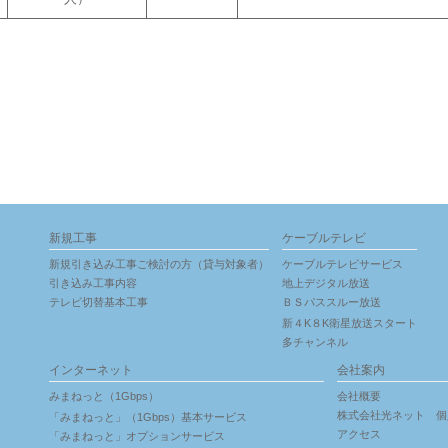
新規工事
ケーブルテレビ
新規引き込み工事ご検討の方（貸与対象者）
ケーブルテレビサービス
引き込み工事内容
地上デジタル放送
テレビ切替基本工事
ＢＳパススルー放送
新４K８K衛星放送スタート
多チャンネル
インターネット
会社案内
みまねっと（1Gbps）
会社概要
株式会社光ネット 個
「みまねっと」（1Gbps）基本サービス
アクセス
「みまねっと」オプションサービス